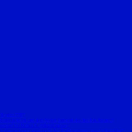
 Oktober 1907
 Ruderatshofen und dem Weiler Immenhofen bei Kaufbeuern“
sdorf bei Roth a.S. (Mittelfranken)“
 abgetriebenen Walparzelle bei Pfaffenmünster unweit Straubing“