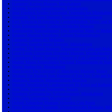
Hannover: Kestner-Museum, Münzkabinett
Helsinki: Suomen kansallismuseo, Rahakammio
Jena: Friedrich-Schiller-Universität, Orientalisches Münzkabine
Jerusalem: The Israel Museum, Numismatics Department
Kiel: Schleswig-Holsteinische Landesbibliothek, Münz- und 
Köln: Kreissparkasse, Geldgeschichtliches Museum
Kopenhagen: Nationalmuseet, Den kongelige Mønt- og Medail
Krakow: Muzeum Narodowe, Gabinet Numizmatyczny
Lausanne: Cabinet des Médailles
Ljubljana: Narodni muzej Slovenije, Münzkabinett
London: The British Museum, Department of Coins and Medal
Lund: Lunds Universitets Historiska Museum, Myntkabinettet
Luxemburg: Musée National d’histoire et d’art Luxembourg, Ca
Madrid: Museo Arqueológico Nacional, Departamento de Numis
Mainz: Stadtarchiv, Münzkabinett
Manchester: The University of Manchester Museum, Money
Moskau: The Pushkin State Museum of Fine Arts, Coin and Med
München: Staatliche Münzsammlung München
Münster: Westfälisches Landesmuseum für Kunst und Kulturge
New York: American Numismatic Society
Nürnberg: Germanisches Nationalmuseum, Münzkabinett
Oslo: Oslo Universitets Myntkabinett
Oxford: Ashmolean Museum, Heberden Coin Room
Paris: Bibliothèque Nationale, Département des Monnaies, Méda
Poznań: Muzeum Narodowe, Gabinet Numizmatyczny