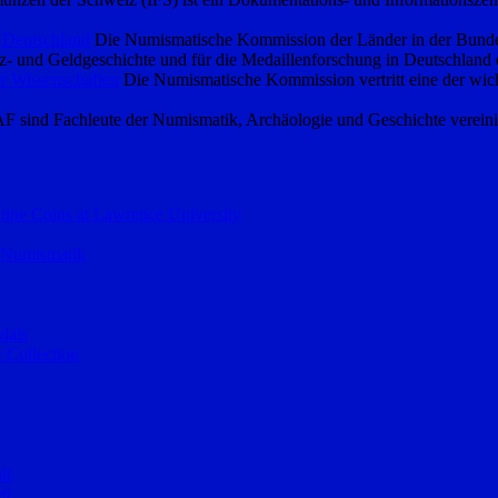
 Deutschland
Die Numismatische Kommission der Länder in der Bundesre
- und Geldgeschichte und für die Medaillenforschung in Deutschland 
r Wissenschaften
Die Numismatische Kommission vertritt eine der wich
F sind Fachleute der Numismatik, Archäologie und Geschichte vereini
ntine Coins at Lawrence University
– Numismatik
dals
 Collection
lt
tt