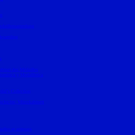
tt
Medaillensammlung
lesamling
s
binet des Médailles
mática y Medallística
al’s Collection
schichte, Münzkabinett
illes et antiques