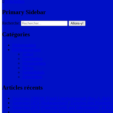
Zeitschriften
Primary Sidebar
Recherche:
Catégories
Bibliographien
Publikationstypen
Artikel
Festschriften
Monographien
Reihen
Sammelbände
Zeitschriften
Articles récents
Anonymus 1908/09: [Fund] Unterhartensreuth (Bez.-A. Hof),
Anonymus 1874: [Brakteatenfund] „Zwischen dem Pfarrdorfe
Anonymus 1874: [Fund von Gold- und Silbermünzen] „In Kilian
Anonymus 1874: [Fund von Brakteaten und Denaren] „auf einer