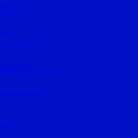
muzea
 Collection
museum
lamische Numismatik
d Seals Collection
 National Numismatic Collection
atyczno-Sfragistyczny
Search
e