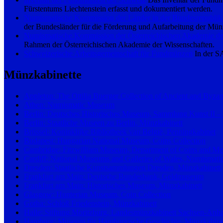
Fürstentums Liechtenstein erfasst und dokumentiert werden.
Numismatische Kommission der Länder in der Bundesrepublik
der Bundesländer für die Förderung und Aufarbeitung der Münz
Numismatische Kommission der Österreichischen Akademie de
Rahmen der Österreichischen Akademie der Wissenschaften.
Schweizerische Arbeitsgemeinschaft für Fundmünzen
In der SA
Münzkabinette
Appleton: The Ottilia Buerger Collection of Ancient and Byza
Athen: Numismatic Museum
Berlin: Deutsches Historisches Museum, Sammlung Kunst II 
Berlin: Staatliche Museen zu Berlin, Münzkabinett
Brüssel: Koninklijke Bibliotheek van België, Penningkabinet
Budapest: Hungarian National Museum, Coins Collection
Cambridge: Fitzwilliam Museum, Department of Coins and Me
Cardiff: National Museums and Galleries of Wales, Numismatic
Dresden: Staatliche Kunstsammlungen Dresden, Münzkabinett
Frankfurt am Main: Deutsche Bundesbank, Geldmuseum
Frankfurt am Main: Historisches Museum, Münzkabinett
Glasgow: Hunterian Museum, Coin Collection
Gotha: Schloß Friedenstein, Münzkabinett
Halle: Stiftung Moritzburg, Landesmünzkabinett Sachsen-Anha
Hamburg: Museum für Hamburgische Geschichte, Münzkabine