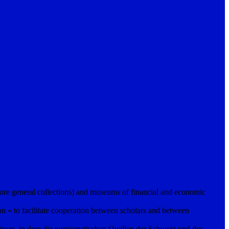
ore general collections) and museums of financial and economic
« to facilitate cooperation between scholars and between
trum, in dem die numismatischen Quellen der Schweiz und des