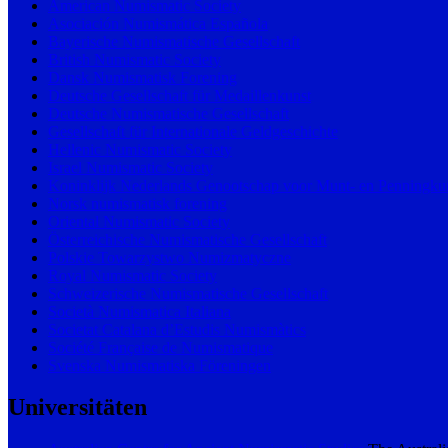
American Numismatic Society
Asociación Numismática Española
Bayerische Numismatische Gesellschaft
British Numismatic Society
Dansk Numismatisk Forening
Deutsche Gesellschaft für Medaillenkunst
Deutsche Numismatische Gesellschaft
Gesellschaft für Internationale Geldgeschichte
Hellenic Numismatic Society
Israel Numismatic Society
Koninklijk Nederlands Genootschap voor Munt- en Penningku
Norsk numismatisk forening
Oriental Numismatic Society
Österreichische Numismatische Gesellschaft
Polskie Towarzystwo Numizmatyczne
Royal Numismatic Society
Schweizerische Numismatische Gesellschaft
Società Numismatica Italiana
Societat Catalana d’Estudis Numismàtics
Société Française de Numismatique
Svenska Numismatiska Föreningen
Universitäten