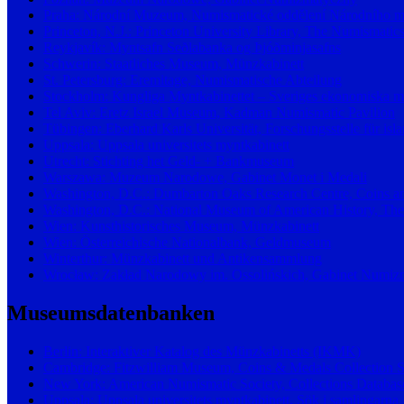
Praha: Národní Muzeum, Numismatické oddělení Národního 
Princeton, N.J.: Princeton University Library, The Numismatics
Reykjavík: Myntsafn Seðlabanka og Þjóðminjasafns
Schwerin: Staatliches Museum, Münzkabinett
St. Petersburg: Eremitage, Numismatische Abteilung
Stockholm: Kungliga Myntkabinettet – Sveriges ekonomiska 
Tel Aviv: Eretz Israel Museum, Kadman Numismatic Pavilion
Tübingen: Eberhard Karls Universität, Forschungsstelle für is
Uppsala: Uppsala universitets myntkabinett
Utrecht: Stichting het Geld- + Bankmuseum
Warszawa: Muzeum Narodowe, Gabinet Monet i Medali
Washington, D.C.: Dumbarton Oaks Research Centre, Coins an
Washington, D.C.: National Museum of American History, The
Wien: Kunsthistorisches Museum, Münzkabinett
Wien: Österreichische Nationalbank, Geldmuseum
Winterthur: Münzkabinett und Antikensammlung
Wrocław: Zakład Narodowy im. Ossolińskich, Gabinet Numizm
Museumsdatenbanken
Berlin: Interaktiver Katalog des Münzkabinetts (IKMK)
Cambridge: Fitzwilliam Museum, Coins & Medals Collection 
New York: American Numismatic Society, Collections Databas
Uppsala: Uppsala universitets myntkabinett, Sök i samlingarna