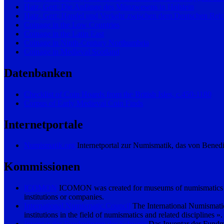
Hatz, Gert: Die Anfänge des Münzwesens in Holstein
Hatz, Gert: Handel und Verkehr zwischen dem Deutschen Reic
Coinage in the Low Countries
Coinage in the Latin East
Coinage in Ninth-Century Northumbria
Coinage in Medieval Scotland
Datenbanken
Checklist of Coin Hoards from the British Isles, c.450-1180
Corpus of Early Medieval Coin Finds
Internetportale
Numismatik.org
Internetportal zur Numismatik, das von Benedi
Kommissionen
ICOMON
ICOMON was created for museums of numismatics (eith
institutions or companies.
International Numismatic Council
The International Numismatic
institutions in the field of numismatics and related disciplines ».
Inventar der Fundmünzen der Schweiz
Das Inventar der Fundm