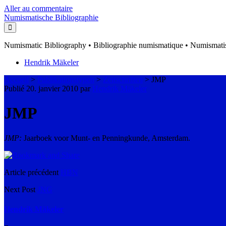
Aller au commentaire
Numismatische Bibliographie
Numismatic Bibliography • Bibliographie numismatique • Numismatis
Hendrik Mäkeler
Accueil
>
Publikationstypen
>
Zeitschriften
>
JMP
Publié 20. janvier 2010 par
Hendrik Mäkeler
JMP
JMP:
Jaarboek voor Munt- en Penningkunde, Amsterdam.
Article précédent
HBN
Next Post
JNG
Hendrik Mäkeler