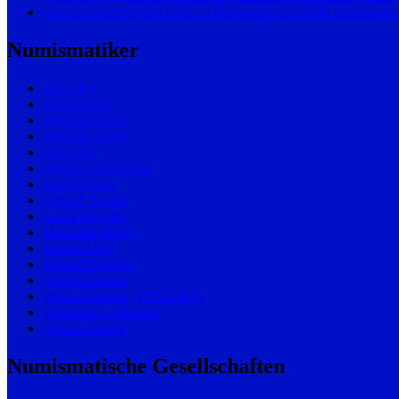
Utrecht: Stichting het Geld- + Bankmuseum, Collectiedatabase
Numismatiker
Arent Pol
Arne Kirsch
Benedikt Zäch
François Velde
Gert Hatz
Hans-Ulrich Geiger
Jan Pelsdonk
John H. Munro
Lucia Travaini
Mark Blackburn
Martin Allen
Michael Matzke
Oliver Volckart
Philip Grierson (1910-2006)
Reinhold C. Mueller
Roman Zaoral
Numismatische Gesellschaften