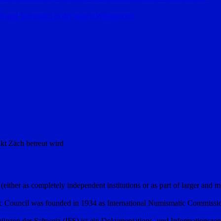
h und Schweden in der späten Wikingerzeit
kt Zäch betreut wird
er as completely independent institutions or as part of larger and m
 Council was founded in 1934 as International Numismatic Commission 
ünzen der Schweiz (IFS) ist ein Dokumentations- und Informationszen