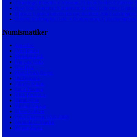
Cambridge: Fitzwilliam Museum, Coins & Medals Collection 
New York: American Numismatic Society, Collections Databas
Uppsala: Uppsala universitets myntkabinett, Sök i samlingarna
Utrecht: Stichting het Geld- + Bankmuseum, Collectiedatabase
Numismatiker
Arent Pol
Arne Kirsch
Benedikt Zäch
François Velde
Gert Hatz
Hans-Ulrich Geiger
Jan Pelsdonk
John H. Munro
Lucia Travaini
Mark Blackburn
Martin Allen
Michael Matzke
Oliver Volckart
Philip Grierson (1910-2006)
Reinhold C. Mueller
Roman Zaoral