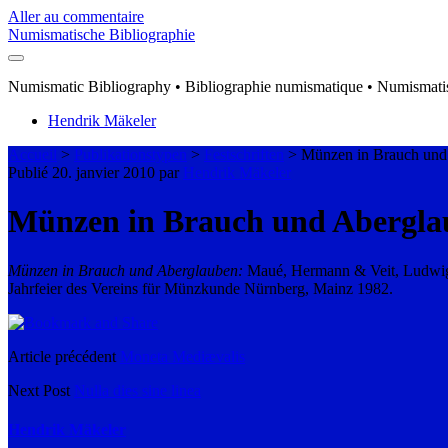
Aller au commentaire
Numismatische Bibliographie
Numismatic Bibliography • Bibliographie numismatique • Numismatis
Hendrik Mäkeler
Accueil
>
Publikationstypen
>
Festschriften
>
Münzen in Brauch und
Publié 20. janvier 2010 par
Hendrik Mäkeler
Münzen in Brauch und Abergla
Münzen in Brauch und Aberglauben:
Maué, Hermann & Veit, Ludwig (
Jahrfeier des Vereins für Münzkunde Nürnberg, Mainz 1982.
Article précédent
Moneta Mediævalis
Next Post
Nulla dies sine linea
Hendrik Mäkeler