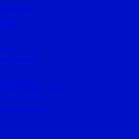
illes et antiques
muzea
 Collection
museum
lamische Numismatik
d Seals Collection
 National Numismatic Collection
atyczno-Sfragistyczny