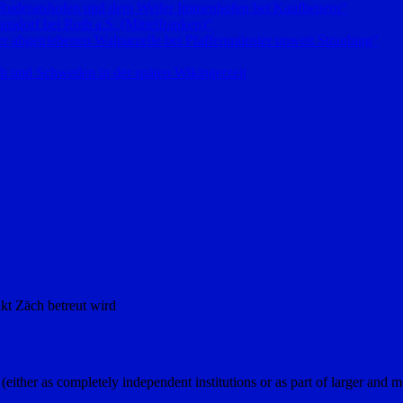
 Ruderatshofen und dem Weiler Immenhofen bei Kaufbeuern“
sdorf bei Roth a.S. (Mittelfranken)“
 abgetriebenen Walparzelle bei Pfaffenmünster unweit Straubing“
h und Schweden in der späten Wikingerzeit
kt Zäch betreut wird
er as completely independent institutions or as part of larger and m