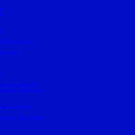
lt
tt
tt
Medaillensammlung
lesamling
s
binet des Médailles
mática y Medallística
al’s Collection
schichte, Münzkabinett