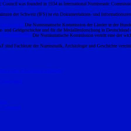
 Council was founded in 1934 as International Numismatic Commission 
ünzen der Schweiz (IFS) ist ein Dokumentations- und Informationszen
 Deutschland
Die Numismatische Kommission der Länder in der Bundesre
- und Geldgeschichte und für die Medaillenforschung in Deutschland 
r Wissenschaften
Die Numismatische Kommission vertritt eine der wich
F sind Fachleute der Numismatik, Archäologie und Geschichte vereini
ntine Coins at Lawrence University
– Numismatik
dals
 Collection