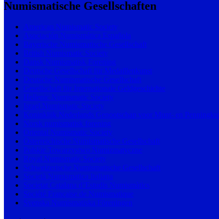
Numismatische Gesellschaften
American Numismatic Society
Asociación Numismática Española
Bayerische Numismatische Gesellschaft
British Numismatic Society
Dansk Numismatisk Forening
Deutsche Gesellschaft für Medaillenkunst
Deutsche Numismatische Gesellschaft
Gesellschaft für Internationale Geldgeschichte
Hellenic Numismatic Society
Israel Numismatic Society
Koninklijk Nederlands Genootschap voor Munt- en Penningku
Norsk numismatisk forening
Oriental Numismatic Society
Österreichische Numismatische Gesellschaft
Polskie Towarzystwo Numizmatyczne
Royal Numismatic Society
Schweizerische Numismatische Gesellschaft
Società Numismatica Italiana
Societat Catalana d’Estudis Numismàtics
Société Française de Numismatique
Svenska Numismatiska Föreningen