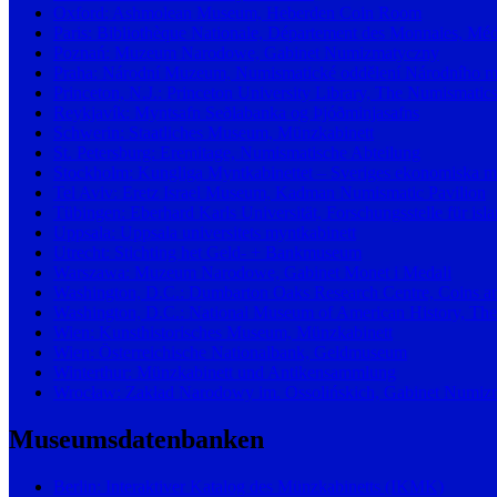
Oxford: Ashmolean Museum, Heberden Coin Room
Paris: Bibliothèque Nationale, Département des Monnaies, Méda
Poznań: Muzeum Narodowe, Gabinet Numizmatyczny
Praha: Národní Muzeum, Numismatické oddělení Národního 
Princeton, N.J.: Princeton University Library, The Numismatics
Reykjavík: Myntsafn Seðlabanka og Þjóðminjasafns
Schwerin: Staatliches Museum, Münzkabinett
St. Petersburg: Eremitage, Numismatische Abteilung
Stockholm: Kungliga Myntkabinettet – Sveriges ekonomiska 
Tel Aviv: Eretz Israel Museum, Kadman Numismatic Pavilion
Tübingen: Eberhard Karls Universität, Forschungsstelle für is
Uppsala: Uppsala universitets myntkabinett
Utrecht: Stichting het Geld- + Bankmuseum
Warszawa: Muzeum Narodowe, Gabinet Monet i Medali
Washington, D.C.: Dumbarton Oaks Research Centre, Coins an
Washington, D.C.: National Museum of American History, The
Wien: Kunsthistorisches Museum, Münzkabinett
Wien: Österreichische Nationalbank, Geldmuseum
Winterthur: Münzkabinett und Antikensammlung
Wrocław: Zakład Narodowy im. Ossolińskich, Gabinet Numizm
Museumsdatenbanken
Berlin: Interaktiver Katalog des Münzkabinetts (IKMK)