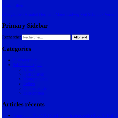
Festschriften
Aberglauben
Amulett
Hermann Maué
Ludwig Veit
Schmuck
Verein 
Primary Sidebar
Recherche:
Catégories
Bibliographien
Publikationstypen
Artikel
Festschriften
Monographien
Reihen
Sammelbände
Zeitschriften
Articles récents
Anonymus 1908/09: [Fund] Unterhartensreuth (Bez.-A. Hof),