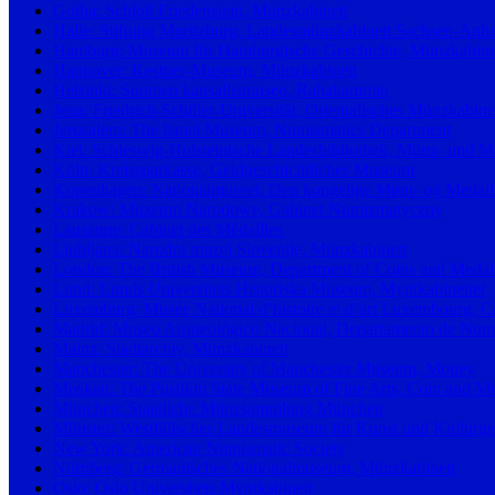
Gotha: Schloß Friedenstein, Münzkabinett
Halle: Stiftung Moritzburg, Landesmünzkabinett Sachsen-Anha
Hamburg: Museum für Hamburgische Geschichte, Münzkabine
Hannover: Kestner-Museum, Münzkabinett
Helsinki: Suomen kansallismuseo, Rahakammio
Jena: Friedrich-Schiller-Universität, Orientalisches Münzkabine
Jerusalem: The Israel Museum, Numismatics Department
Kiel: Schleswig-Holsteinische Landesbibliothek, Münz- und 
Köln: Kreissparkasse, Geldgeschichtliches Museum
Kopenhagen: Nationalmuseet, Den kongelige Mønt- og Medail
Krakow: Muzeum Narodowe, Gabinet Numizmatyczny
Lausanne: Cabinet des Médailles
Ljubljana: Narodni muzej Slovenije, Münzkabinett
London: The British Museum, Department of Coins and Medal
Lund: Lunds Universitets Historiska Museum, Myntkabinettet
Luxemburg: Musée National d’histoire et d’art Luxembourg, Ca
Madrid: Museo Arqueológico Nacional, Departamento de Numis
Mainz: Stadtarchiv, Münzkabinett
Manchester: The University of Manchester Museum, Money
Moskau: The Pushkin State Museum of Fine Arts, Coin and Med
München: Staatliche Münzsammlung München
Münster: Westfälisches Landesmuseum für Kunst und Kulturge
New York: American Numismatic Society
Nürnberg: Germanisches Nationalmuseum, Münzkabinett
Oslo: Oslo Universitets Myntkabinett