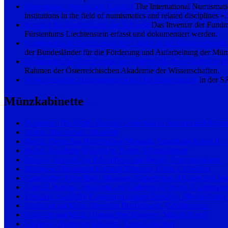
International Numismatic Council
The International Numismatic
institutions in the field of numismatics and related disciplines ».
Inventar der Fundmünzen der Schweiz
Das Inventar der Fundm
Fürstentums Liechtenstein erfasst und dokumentiert werden.
Numismatische Kommission der Länder in der Bundesrepublik
der Bundesländer für die Förderung und Aufarbeitung der Münz
Numismatische Kommission der Österreichischen Akademie de
Rahmen der Österreichischen Akademie der Wissenschaften.
Schweizerische Arbeitsgemeinschaft für Fundmünzen
In der SA
Münzkabinette
Appleton: The Ottilia Buerger Collection of Ancient and Byza
Athen: Numismatic Museum
Berlin: Deutsches Historisches Museum, Sammlung Kunst II 
Berlin: Staatliche Museen zu Berlin, Münzkabinett
Brüssel: Koninklijke Bibliotheek van België, Penningkabinet
Budapest: Hungarian National Museum, Coins Collection
Cambridge: Fitzwilliam Museum, Department of Coins and Me
Cardiff: National Museums and Galleries of Wales, Numismatic
Dresden: Staatliche Kunstsammlungen Dresden, Münzkabinett
Frankfurt am Main: Deutsche Bundesbank, Geldmuseum
Frankfurt am Main: Historisches Museum, Münzkabinett
Glasgow: Hunterian Museum, Coin Collection