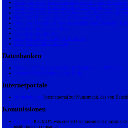
Anonymus 1874: [Brakteatenfund] „Zwischen dem Pfarrdorfe
Anonymus 1874: [Fund von Gold- und Silbermünzen] „In Kilian
Anonymus 1874: [Fund von Brakteaten und Denaren] „auf einer
Hatz, Gert: Die Anfänge des Münzwesens in Holstein
Hatz, Gert: Handel und Verkehr zwischen dem Deutschen Reic
Coinage in the Low Countries
Coinage in the Latin East
Coinage in Ninth-Century Northumbria
Coinage in Medieval Scotland
Datenbanken
Checklist of Coin Hoards from the British Isles, c.450-1180
Corpus of Early Medieval Coin Finds
Internetportale
Numismatik.org
Internetportal zur Numismatik, das von Benedi
Kommissionen
ICOMON
ICOMON was created for museums of numismatics (eith
institutions or companies.