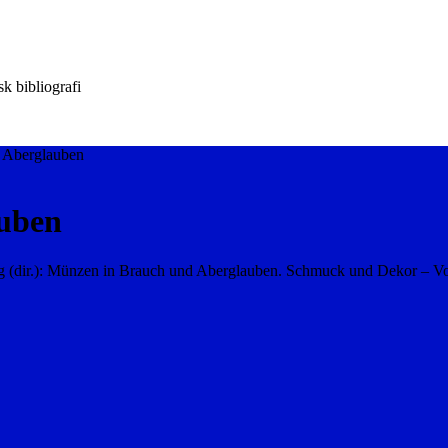
k bibliografi
 Aberglauben
uben
dir.): Münzen in Brauch und Aberglauben. Schmuck und Dekor – Votiv 