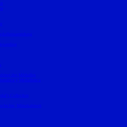
lt
tt
tt
Medaillensammlung
lesamling
s
binet des Médailles
mática y Medallística
al’s Collection
schichte, Münzkabinett