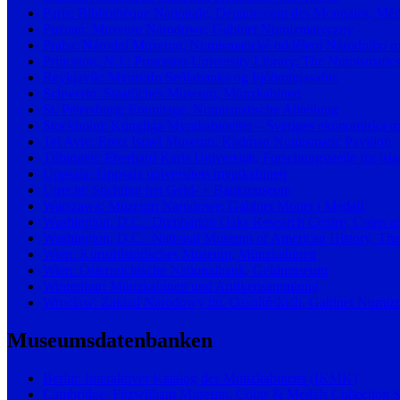
Paris: Bibliothèque Nationale, Département des Monnaies, Méda
Poznań: Muzeum Narodowe, Gabinet Numizmatyczny
Praha: Národní Muzeum, Numismatické oddělení Národního 
Princeton, N.J.: Princeton University Library, The Numismatics
Reykjavík: Myntsafn Seðlabanka og Þjóðminjasafns
Schwerin: Staatliches Museum, Münzkabinett
St. Petersburg: Eremitage, Numismatische Abteilung
Stockholm: Kungliga Myntkabinettet – Sveriges ekonomiska 
Tel Aviv: Eretz Israel Museum, Kadman Numismatic Pavilion
Tübingen: Eberhard Karls Universität, Forschungsstelle für is
Uppsala: Uppsala universitets myntkabinett
Utrecht: Stichting het Geld- + Bankmuseum
Warszawa: Muzeum Narodowe, Gabinet Monet i Medali
Washington, D.C.: Dumbarton Oaks Research Centre, Coins an
Washington, D.C.: National Museum of American History, The
Wien: Kunsthistorisches Museum, Münzkabinett
Wien: Österreichische Nationalbank, Geldmuseum
Winterthur: Münzkabinett und Antikensammlung
Wrocław: Zakład Narodowy im. Ossolińskich, Gabinet Numizm
Museumsdatenbanken
Berlin: Interaktiver Katalog des Münzkabinetts (IKMK)
Cambridge: Fitzwilliam Museum, Coins & Medals Collection 