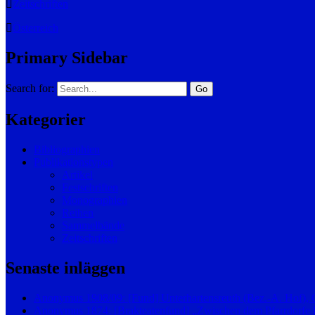
Zeitschriften
Österreich
Primary Sidebar
Search for:
Kategorier
Bibliographien
Publikationstypen
Artikel
Festschriften
Monographien
Reihen
Sammelbände
Zeitschriften
Senaste inläggen
Anonymus 1908/09: [Fund] Unterhartensreuth (Bez.-A. Hof),
Anonymus 1874: [Brakteatenfund] „Zwischen dem Pfarrdorfe