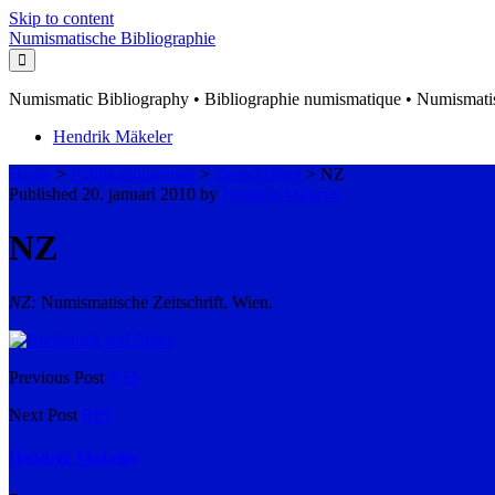
Skip to content
Numismatische Bibliographie
Numismatic Bibliography • Bibliographie numismatique • Numismatis
Hendrik Mäkeler
Home
>
Publikationstypen
>
Zeitschriften
>
NZ
Published 20. januari 2010 by
Hendrik Mäkeler
NZ
NZ:
Numismatische Zeitschrift, Wien.
Previous Post
NSb
Next Post
RIN
Hendrik Mäkeler