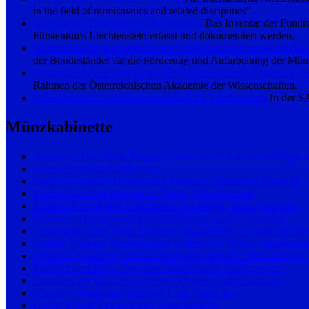
in the field of numismatics and related disciplines”.
Inventar der Fundmünzen der Schweiz
Das Inventar der Fundm
Fürstentums Liechtenstein erfasst und dokumentiert werden.
Numismatische Kommission der Länder in der Bundesrepublik
der Bundesländer für die Förderung und Aufarbeitung der Münz
Numismatische Kommission der Österreichischen Akademie de
Rahmen der Österreichischen Akademie der Wissenschaften.
Schweizerische Arbeitsgemeinschaft für Fundmünzen
In der SA
Münzkabinette
Appleton: The Ottilia Buerger Collection of Ancient and Byza
Athen: Numismatic Museum
Berlin: Deutsches Historisches Museum, Sammlung Kunst II 
Berlin: Staatliche Museen zu Berlin, Münzkabinett
Brüssel: Koninklijke Bibliotheek van België, Penningkabinet
Budapest: Hungarian National Museum, Coins Collection
Cambridge: Fitzwilliam Museum, Department of Coins and Me
Cardiff: National Museums and Galleries of Wales, Numismatic
Dresden: Staatliche Kunstsammlungen Dresden, Münzkabinett
Frankfurt am Main: Deutsche Bundesbank, Geldmuseum
Frankfurt am Main: Historisches Museum, Münzkabinett
Glasgow: Hunterian Museum, Coin Collection
Gotha: Schloß Friedenstein, Münzkabinett