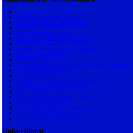
American Numismatic Society
Asociación Numismática Española
Bayerische Numismatische Gesellschaft
British Numismatic Society
Dansk Numismatisk Forening
Deutsche Gesellschaft für Medaillenkunst
Deutsche Numismatische Gesellschaft
Gesellschaft für Internationale Geldgeschichte
Hellenic Numismatic Society
Israel Numismatic Society
Koninklijk Nederlands Genootschap voor Munt- en Penningku
Norsk numismatisk forening
Oriental Numismatic Society
Österreichische Numismatische Gesellschaft
Polskie Towarzystwo Numizmatyczne
Royal Numismatic Society
Schweizerische Numismatische Gesellschaft
Società Numismatica Italiana
Societat Catalana d’Estudis Numismàtics
Société Française de Numismatique
Svenska Numismatiska Föreningen
Universitäten