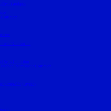
illes et antiques
muzea
 Collection
museum
lamische Numismatik
d Seals Collection
 National Numismatic Collection
atyczno-Sfragistyczny
Search