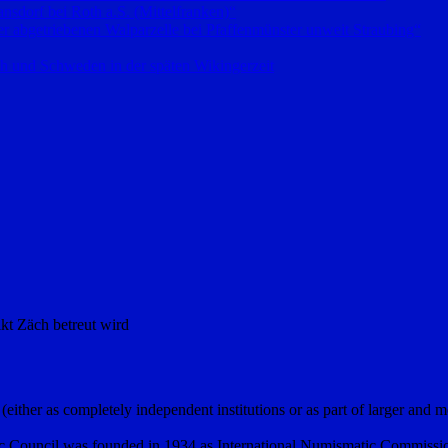
sdorf bei Roth a.S. (Mittelfranken)“
 abgetriebenen Walparzelle bei Pfaffenmünster unweit Straubing“
h und Schweden in der späten Wikingerzeit
kt Zäch betreut wird
er as completely independent institutions or as part of larger and m
 Council was founded in 1934 as International Numismatic Commission ”