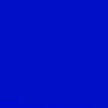
 Oktober 1907
 Ruderatshofen und dem Weiler Immenhofen bei Kaufbeuern“