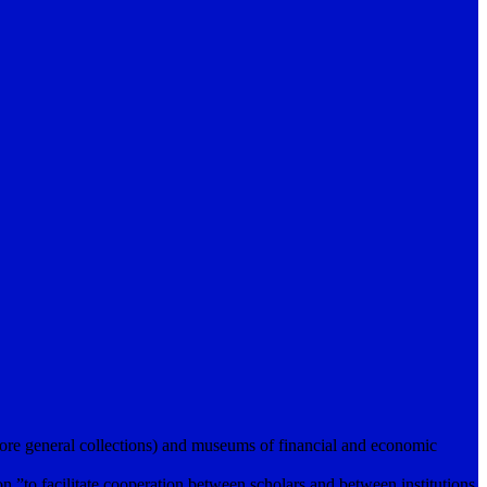
ore general collections) and museums of financial and economic
to facilitate cooperation between scholars and between institutions