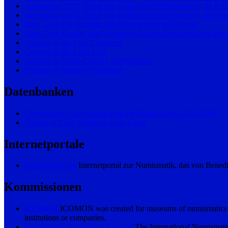
Anonymus 1874: [Fund von Gold- und Silbermünzen] „In Kilian
Anonymus 1874: [Fund von Brakteaten und Denaren] „auf einer
Hatz, Gert: Die Anfänge des Münzwesens in Holstein
Hatz, Gert: Handel und Verkehr zwischen dem Deutschen Reic
Coinage in the Low Countries
Coinage in the Latin East
Coinage in Ninth-Century Northumbria
Coinage in Medieval Scotland
Datenbanken
Checklist of Coin Hoards from the British Isles, c.450-1180
Corpus of Early Medieval Coin Finds
Internetportale
Numismatik.org
Internetportal zur Numismatik, das von Benedi
Kommissionen
ICOMON
ICOMON was created for museums of numismatics (eith
institutions or companies.
International Numismatic Council
The International Numismatic