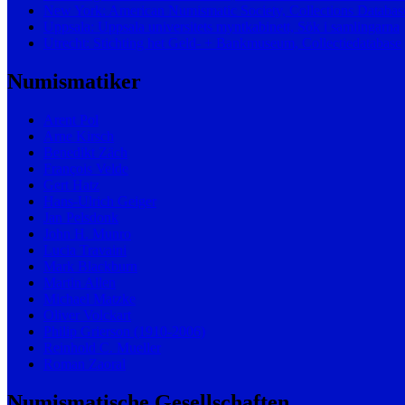
New York: American Numismatic Society, Collections Databas
Uppsala: Uppsala universitets myntkabinett, Sök i samlingarna
Utrecht: Stichting het Geld- + Bankmuseum, Collectiedatabase
Numismatiker
Arent Pol
Arne Kirsch
Benedikt Zäch
François Velde
Gert Hatz
Hans-Ulrich Geiger
Jan Pelsdonk
John H. Munro
Lucia Travaini
Mark Blackburn
Martin Allen
Michael Matzke
Oliver Volckart
Philip Grierson (1910-2006)
Reinhold C. Mueller
Roman Zaoral
Numismatische Gesellschaften