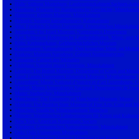
Halle: Stiftung Moritzburg, Landesmünzkabinett Sachsen-Anha
Hamburg: Museum für Hamburgische Geschichte, Münzkabine
Hannover: Kestner-Museum, Münzkabinett
Helsinki: Suomen kansallismuseo, Rahakammio
Jena: Friedrich-Schiller-Universität, Orientalisches Münzkabine
Jerusalem: The Israel Museum, Numismatics Department
Kiel: Schleswig-Holsteinische Landesbibliothek, Münz- und 
Köln: Kreissparkasse, Geldgeschichtliches Museum
Kopenhagen: Nationalmuseet, Den kongelige Mønt- og Medail
Krakow: Muzeum Narodowe, Gabinet Numizmatyczny
Lausanne: Cabinet des Médailles
Ljubljana: Narodni muzej Slovenije, Münzkabinett
London: The British Museum, Department of Coins and Medal
Lund: Lunds Universitets Historiska Museum, Myntkabinettet
Luxemburg: Musée National d’histoire et d’art Luxembourg, Ca
Madrid: Museo Arqueológico Nacional, Departamento de Numis
Mainz: Stadtarchiv, Münzkabinett
Manchester: The University of Manchester Museum, Money
Moskau: The Pushkin State Museum of Fine Arts, Coin and Med
München: Staatliche Münzsammlung München
Münster: Westfälisches Landesmuseum für Kunst und Kulturge
New York: American Numismatic Society
Nürnberg: Germanisches Nationalmuseum, Münzkabinett
Oslo: Oslo Universitets Myntkabinett
Oxford: Ashmolean Museum, Heberden Coin Room