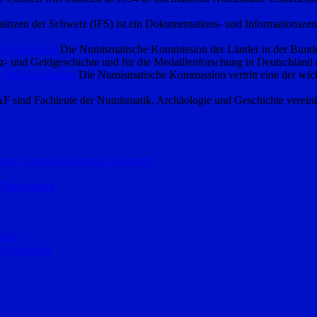
ünzen der Schweiz (IFS) ist ein Dokumentations- und Informationszen
 Deutschland
Die Numismatische Kommission der Länder in der Bundesre
- und Geldgeschichte und für die Medaillenforschung in Deutschland 
r Wissenschaften
Die Numismatische Kommission vertritt eine der wich
F sind Fachleute der Numismatik, Archäologie und Geschichte vereini
ntine Coins at Lawrence University
– Numismatik
dals
 Collection