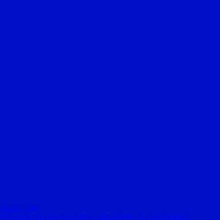
 Oktober 1907
 Ruderatshofen und dem Weiler Immenhofen bei Kaufbeuern“