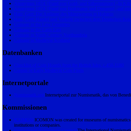
Anonymus 1874: [Fund von Gold- und Silbermünzen] „In Kilian
Anonymus 1874: [Fund von Brakteaten und Denaren] „auf einer
Hatz, Gert: Die Anfänge des Münzwesens in Holstein
Hatz, Gert: Handel und Verkehr zwischen dem Deutschen Reic
Coinage in the Low Countries
Coinage in the Latin East
Coinage in Ninth-Century Northumbria
Coinage in Medieval Scotland
Datenbanken
Checklist of Coin Hoards from the British Isles, c.450-1180
Corpus of Early Medieval Coin Finds
Internetportale
Numismatik.org
Internetportal zur Numismatik, das von Benedi
Kommissionen
ICOMON
ICOMON was created for museums of numismatics (eith
institutions or companies.
International Numismatic Council
The International Numismatic