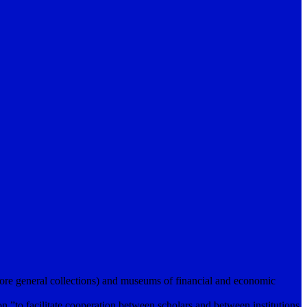
ore general collections) and museums of financial and economic
to facilitate cooperation between scholars and between institutions