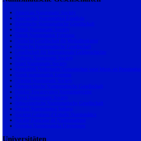
American Numismatic Society
Asociación Numismática Española
Bayerische Numismatische Gesellschaft
British Numismatic Society
Dansk Numismatisk Forening
Deutsche Gesellschaft für Medaillenkunst
Deutsche Numismatische Gesellschaft
Gesellschaft für Internationale Geldgeschichte
Hellenic Numismatic Society
Israel Numismatic Society
Koninklijk Nederlands Genootschap voor Munt- en Penningku
Norsk numismatisk forening
Oriental Numismatic Society
Österreichische Numismatische Gesellschaft
Polskie Towarzystwo Numizmatyczne
Royal Numismatic Society
Schweizerische Numismatische Gesellschaft
Società Numismatica Italiana
Societat Catalana d’Estudis Numismàtics
Société Française de Numismatique
Svenska Numismatiska Föreningen
Universitäten