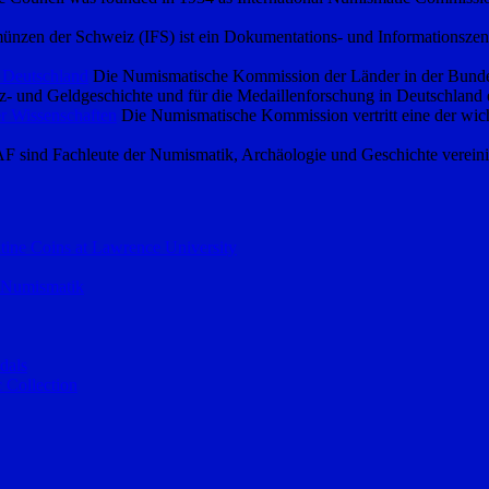
ünzen der Schweiz (IFS) ist ein Dokumentations- und Informationszen
 Deutschland
Die Numismatische Kommission der Länder in der Bundesre
- und Geldgeschichte und für die Medaillenforschung in Deutschland 
r Wissenschaften
Die Numismatische Kommission vertritt eine der wich
F sind Fachleute der Numismatik, Archäologie und Geschichte vereini
ntine Coins at Lawrence University
– Numismatik
dals
 Collection