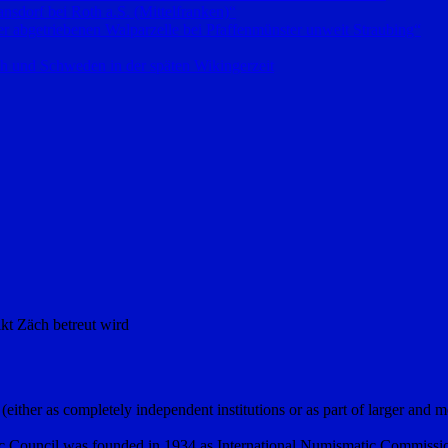
sdorf bei Roth a.S. (Mittelfranken)“
 abgetriebenen Walparzelle bei Pfaffenmünster unweit Straubing“
h und Schweden in der späten Wikingerzeit
kt Zäch betreut wird
er as completely independent institutions or as part of larger and m
 Council was founded in 1934 as International Numismatic Commission ”