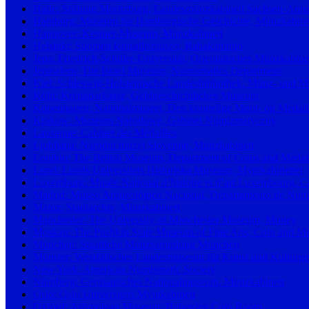
Halle: Stiftung Moritzburg, Landesmünzkabinett Sachsen-Anha
Hamburg: Museum für Hamburgische Geschichte, Münzkabine
Hannover: Kestner-Museum, Münzkabinett
Helsinki: Suomen kansallismuseo, Rahakammio
Jena: Friedrich-Schiller-Universität, Orientalisches Münzkabine
Jerusalem: The Israel Museum, Numismatics Department
Kiel: Schleswig-Holsteinische Landesbibliothek, Münz- und 
Köln: Kreissparkasse, Geldgeschichtliches Museum
Kopenhagen: Nationalmuseet, Den kongelige Mønt- og Medail
Krakow: Muzeum Narodowe, Gabinet Numizmatyczny
Lausanne: Cabinet des Médailles
Ljubljana: Narodni muzej Slovenije, Münzkabinett
London: The British Museum, Department of Coins and Medal
Lund: Lunds Universitets Historiska Museum, Myntkabinettet
Luxemburg: Musée National d’histoire et d’art Luxembourg, Ca
Madrid: Museo Arqueológico Nacional, Departamento de Numis
Mainz: Stadtarchiv, Münzkabinett
Manchester: The University of Manchester Museum, Money
Moskau: The Pushkin State Museum of Fine Arts, Coin and Med
München: Staatliche Münzsammlung München
Münster: Westfälisches Landesmuseum für Kunst und Kulturge
New York: American Numismatic Society
Nürnberg: Germanisches Nationalmuseum, Münzkabinett
Oslo: Oslo Universitets Myntkabinett
Oxford: Ashmolean Museum, Heberden Coin Room