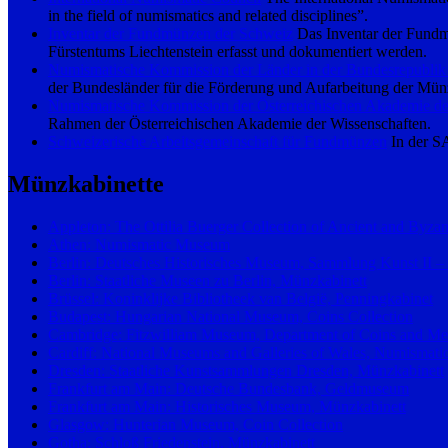
in the field of numismatics and related disciplines”.
Inventar der Fundmünzen der Schweiz
Das Inventar der Fundm
Fürstentums Liechtenstein erfasst und dokumentiert werden.
Numismatische Kommission der Länder in der Bundesrepublik
der Bundesländer für die Förderung und Aufarbeitung der Münz
Numismatische Kommission der Österreichischen Akademie de
Rahmen der Österreichischen Akademie der Wissenschaften.
Schweizerische Arbeitsgemeinschaft für Fundmünzen
In der SA
Münzkabinette
Appleton: The Ottilia Buerger Collection of Ancient and Byza
Athen: Numismatic Museum
Berlin: Deutsches Historisches Museum, Sammlung Kunst II 
Berlin: Staatliche Museen zu Berlin, Münzkabinett
Brüssel: Koninklijke Bibliotheek van België, Penningkabinet
Budapest: Hungarian National Museum, Coins Collection
Cambridge: Fitzwilliam Museum, Department of Coins and Me
Cardiff: National Museums and Galleries of Wales, Numismatic
Dresden: Staatliche Kunstsammlungen Dresden, Münzkabinett
Frankfurt am Main: Deutsche Bundesbank, Geldmuseum
Frankfurt am Main: Historisches Museum, Münzkabinett
Glasgow: Hunterian Museum, Coin Collection
Gotha: Schloß Friedenstein, Münzkabinett