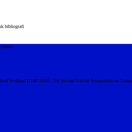
k bibliografi
cotland
dieval Scotland (1100-1600). The Second Oxford Symposium on Coinag