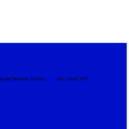
e and Monetary History (
BAR
45), Oxford 1977.