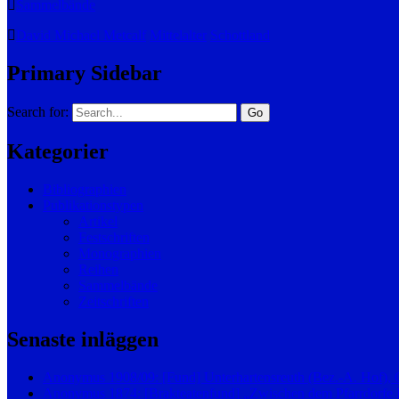
Sammelbände
David Michael Metcalf
Mittelalter
Schottland
Primary Sidebar
Search for:
Kategorier
Bibliographien
Publikationstypen
Artikel
Festschriften
Monographien
Reihen
Sammelbände
Zeitschriften
Senaste inläggen
Anonymus 1908/09: [Fund] Unterhartensreuth (Bez.-A. Hof),
Anonymus 1874: [Brakteatenfund] „Zwischen dem Pfarrdorfe