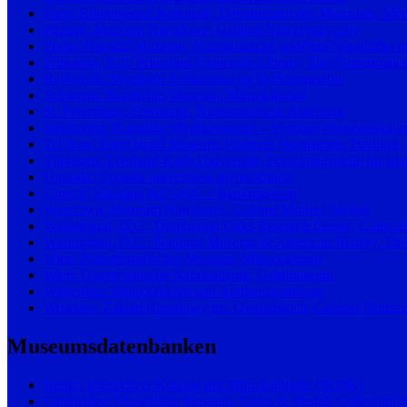
Paris: Bibliothèque Nationale, Département des Monnaies, Méda
Poznań: Muzeum Narodowe, Gabinet Numizmatyczny
Praha: Národní Muzeum, Numismatické oddělení Národního 
Princeton, N.J.: Princeton University Library, The Numismatics
Reykjavík: Myntsafn Seðlabanka og Þjóðminjasafns
Schwerin: Staatliches Museum, Münzkabinett
St. Petersburg: Eremitage, Numismatische Abteilung
Stockholm: Kungliga Myntkabinettet – Sveriges ekonomiska 
Tel Aviv: Eretz Israel Museum, Kadman Numismatic Pavilion
Tübingen: Eberhard Karls Universität, Forschungsstelle für is
Uppsala: Uppsala universitets myntkabinett
Utrecht: Stichting het Geld- + Bankmuseum
Warszawa: Muzeum Narodowe, Gabinet Monet i Medali
Washington, D.C.: Dumbarton Oaks Research Centre, Coins an
Washington, D.C.: National Museum of American History, The
Wien: Kunsthistorisches Museum, Münzkabinett
Wien: Österreichische Nationalbank, Geldmuseum
Winterthur: Münzkabinett und Antikensammlung
Wrocław: Zakład Narodowy im. Ossolińskich, Gabinet Numizm
Museumsdatenbanken
Berlin: Interaktiver Katalog des Münzkabinetts (IKMK)
Cambridge: Fitzwilliam Museum, Coins & Medals Collection 