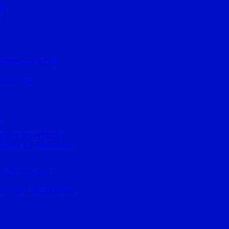
lt
tt
tt
Medaillensammlung
lesamling
s
binet des Médailles
mática y Medallística
al’s Collection
schichte, Münzkabinett