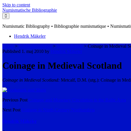
Skip to content
Numismatische Bibliographie
Numismatic Bibliography • Bibliographie numismatique • Numismatis
Hendrik Mäkeler
Home
>
Publikationstypen
>
Sammelbände
>
Coinage in Medieval S
Published 1. maj 2010 by
Hendrik Mäkeler
Coinage in Medieval Scotland
Coinage in Medieval Scotland:
Metcalf, D.M. (utg.): Coinage in Me
Previous Post
Coinage and Monetary Circulation in the Baltic Area
Next Post
Coinage in Ninth-Century Northumbria
Hendrik Mäkeler