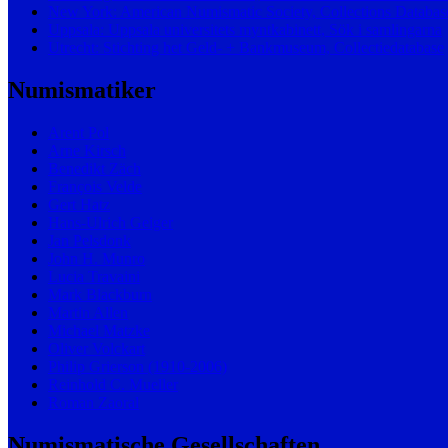
New York: American Numismatic Society, Collections Databas
Uppsala: Uppsala universitets myntkabinett, Sök i samlingarna
Utrecht: Stichting het Geld- + Bankmuseum, Collectiedatabase
Numismatiker
Arent Pol
Arne Kirsch
Benedikt Zäch
François Velde
Gert Hatz
Hans-Ulrich Geiger
Jan Pelsdonk
John H. Munro
Lucia Travaini
Mark Blackburn
Martin Allen
Michael Matzke
Oliver Volckart
Philip Grierson (1910-2006)
Reinhold C. Mueller
Roman Zaoral
Numismatische Gesellschaften