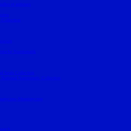
illes et antiques
muzea
 Collection
museum
lamische Numismatik
d Seals Collection
 National Numismatic Collection
atyczno-Sfragistyczny
Search