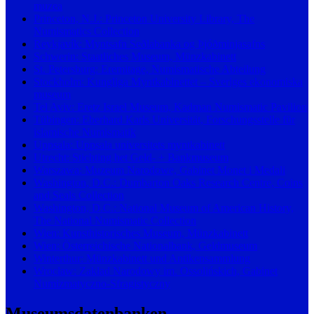
muzea
Princeton, N.J.: Princeton University Library, The
Numismatics Collection
Reykjavík: Myntsafn Seðlabanka og Þjóðminjasafns
Schwerin: Staatliches Museum, Münzkabinett
St. Petersburg: Eremitage, Numismatische Abteilung
Stockholm: Kungliga Myntkabinettet – Sveriges ekonomiska
museum
Tel Aviv: Eretz Israel Museum, Kadman Numismatic Pavilion
Tübingen: Eberhard Karls Universität, Forschungsstelle für
islamische Numismatik
Uppsala: Uppsala universitets myntkabinett
Utrecht: Stichting het Geld- + Bankmuseum
Warszawa: Muzeum Narodowe, Gabinet Monet i Medali
Washington, D.C.: Dumbarton Oaks Research Centre, Coins
and Seals Collection
Washington, D.C.: National Museum of American History,
The National Numismatic Collection
Wien: Kunsthistorisches Museum, Münzkabinett
Wien: Österreichische Nationalbank, Geldmuseum
Winterthur: Münzkabinett und Antikensammlung
Wrocław: Zakład Narodowy im. Ossolińskich, Gabinet
Numizmatyczno-Sfragistyczny
Museumsdatenbanken