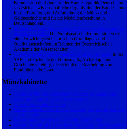
Kommission der Länder in der Bundesrepublik Deutschland
setzt sich als wissenschaftliche Organisation der Bundesländer
für die Förderung und Aufarbeitung der Münz- und
Geldgeschichte und für die Medaillenforschung in
Deutschland ein.
Numismatische Kommission der Österreichischen Akademie
der Wissenschaften
Die Numismatische Kommission vertritt
eine der wichtigsten historischen Grundlagen- und
Quellwissenschaften im Rahmen der Österreichischen
Akademie der Wissenschaften.
Schweizerische Arbeitsgemeinschaft für Fundmünzen
In der
SAF sind Fachleute der Numismatik, Archäologie und
Geschichte vereinigt, die sich mit der Bearbeitung von
Fundmünzen befassen.
Münzkabinette
Appleton: The Ottilia Buerger Collection of Ancient and
Byzantine Coins at Lawrence University
Athen: Numismatic Museum
Berlin: Deutsches Historisches Museum, Sammlung Kunst II
– Numismatik
Berlin: Staatliche Museen zu Berlin, Münzkabinett
Brüssel: Koninklijke Bibliotheek van België, Penningkabinet