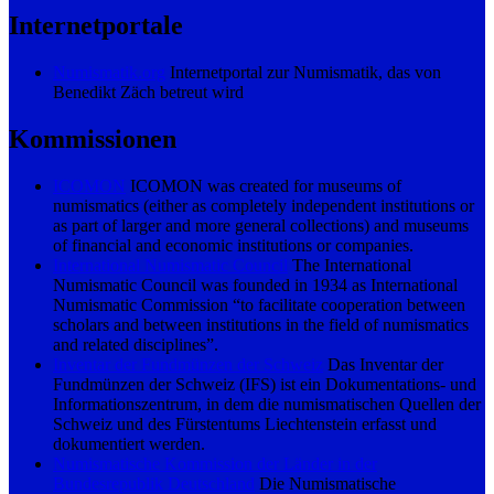
Internetportale
Numismatik.org
Internetportal zur Numismatik, das von
Benedikt Zäch betreut wird
Kommissionen
ICOMON
ICOMON was created for museums of
numismatics (either as completely independent institutions or
as part of larger and more general collections) and museums
of financial and economic institutions or companies.
International Numismatic Council
The International
Numismatic Council was founded in 1934 as International
Numismatic Commission “to facilitate cooperation between
scholars and between institutions in the field of numismatics
and related disciplines”.
Inventar der Fundmünzen der Schweiz
Das Inventar der
Fundmünzen der Schweiz (IFS) ist ein Dokumentations- und
Informationszentrum, in dem die numismatischen Quellen der
Schweiz und des Fürstentums Liechtenstein erfasst und
dokumentiert werden.
Numismatische Kommission der Länder in der
Bundesrepublik Deutschland
Die Numismatische