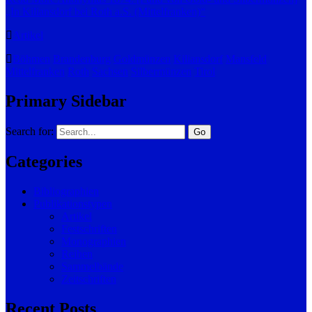
„In Kiliansdorf bei Roth a.S. (Mittelfranken)“
Artikel
Böhmen
Brandenburg
Goldmünzen
Kiliansdorf
Mansfeld
Mittelfranken
Roth
Sachsen
Silbermünzen
Tirol
Primary Sidebar
Search for:
Categories
Bibliographien
Publikationstypen
Artikel
Festschriften
Monographien
Reihen
Sammelbände
Zeitschriften
Recent Posts