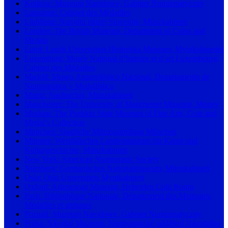
Krakow: Muzeum Narodowe, Gabinet Numizmatyczny
Lausanne: Cabinet des Médailles
Ljubljana: Narodni muzej Slovenije, Münzkabinett
London: The British Museum, Department of Coins and
Medals
Lund: Lunds Universitets Historiska Museum, Myntkabinettet
Luxemburg: Musée National d’histoire et d’art Luxembourg,
Cabinet des Médailles
Madrid: Museo Arqueológico Nacional, Departamento de
Numismática y Medallística
Mainz: Stadtarchiv, Münzkabinett
Manchester: The University of Manchester Museum, Money
Moskau: The Pushkin State Museum of Fine Arts, Coin and
Medal’s Collection
München: Staatliche Münzsammlung München
Münster: Westfälisches Landesmuseum für Kunst und
Kulturgeschichte, Münzkabinett
New York: American Numismatic Society
Nürnberg: Germanisches Nationalmuseum, Münzkabinett
Oslo: Oslo Universitets Myntkabinett
Oxford: Ashmolean Museum, Heberden Coin Room
Paris: Bibliothèque Nationale, Département des Monnaies,
Médailles et antiques
Poznań: Muzeum Narodowe, Gabinet Numizmatyczny
Praha: Národní Muzeum, Numismatické oddělení Národního