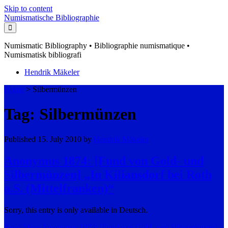
Skip to content
Numismatische Bibliographie
Numismatic Bibliography • Bibliographie numismatique •
Numismatisk bibliografi
Hendrik Mäkeler
Home
>
Silbermünzen
Tag: Silbermünzen
Published 15. July 2010 by
Hendrik Mäkeler
Anonymus 1874: [Fund von Gold- und
Silbermünzen] „In Kiliansdorf bei Roth
a.S. (Mittelfranken)“
Sorry, this entry is only available in Deutsch.
Read More
Anonymus 1874: [Fund von Gold- und Silbermünzen]