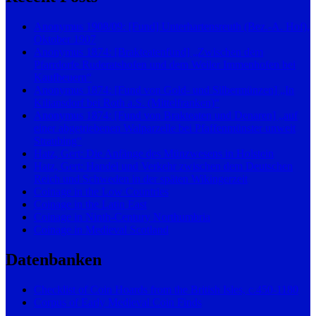
Anonymus 1908/09: [Fund] Unterhartensreuth (Bez.-A. Hof),
Oktober 1907
Anonymus 1874: [Brakteatenfund] „Zwischen dem
Pfarrdorfe Ruderatshofen und dem Weiler Immenhofen bei
Kaufbeuern“
Anonymus 1874: [Fund von Gold- und Silbermünzen] „In
Kiliansdorf bei Roth a.S. (Mittelfranken)“
Anonymus 1874: [Fund von Brakteaten und Denaren] „auf
einer abgetriebenen Walparzelle bei Pfaffenmünster unweit
Straubing“
Hatz, Gert: Die Anfänge des Münzwesens in Holstein
Hatz, Gert: Handel und Verkehr zwischen dem Deutschen
Reich und Schweden in der späten Wikingerzeit
Coinage in the Low Countries
Coinage in the Latin East
Coinage in Ninth-Century Northumbria
Coinage in Medieval Scotland
Datenbanken
Checklist of Coin Hoards from the British Isles, c.450-1180
Corpus of Early Medieval Coin Finds