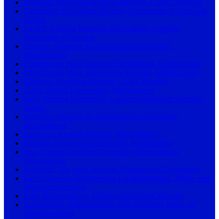
Budapest: Hungarian National Museum, Coins Collection
Cambridge: Fitzwilliam Museum, Department of Coins and
Medals
Cardiff: National Museums and Galleries of Wales,
Numismatic Collection
Dresden: Staatliche Kunstsammlungen Dresden,
Münzkabinett
Frankfurt am Main: Deutsche Bundesbank, Geldmuseum
Frankfurt am Main: Historisches Museum, Münzkabinett
Glasgow: Hunterian Museum, Coin Collection
Gotha: Schloß Friedenstein, Münzkabinett
Halle: Stiftung Moritzburg, Landesmünzkabinett Sachsen-
Anhalt
Hamburg: Museum für Hamburgische Geschichte,
Münzkabinett
Hannover: Kestner-Museum, Münzkabinett
Helsinki: Suomen kansallismuseo, Rahakammio
Jena: Friedrich-Schiller-Universität, Orientalisches
Münzkabinett
Jerusalem: The Israel Museum, Numismatics Department
Kiel: Schleswig-Holsteinische Landesbibliothek, Münz- und
Medaillensammlung
Köln: Kreissparkasse, Geldgeschichtliches Museum
Kopenhagen: Nationalmuseet, Den kongelige Mønt- og
Medaillesamling