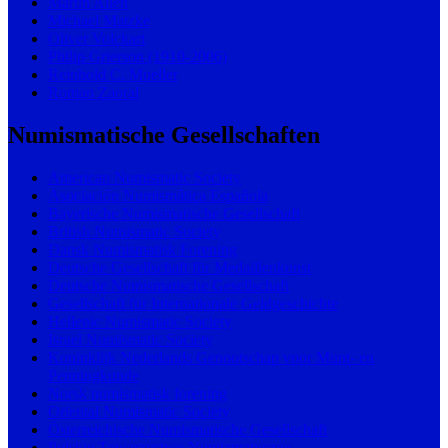
Martin Allen
Michael Matzke
Oliver Volckart
Philip Grierson (1910-2006)
Reinhold C. Mueller
Roman Zaoral
Numismatische Gesellschaften
American Numismatic Society
Asociación Numismática Española
Bayerische Numismatische Gesellschaft
British Numismatic Society
Dansk Numismatisk Forening
Deutsche Gesellschaft für Medaillenkunst
Deutsche Numismatische Gesellschaft
Gesellschaft für Internationale Geldgeschichte
Hellenic Numismatic Society
Israel Numismatic Society
Koninklijk Nederlands Genootschap voor Munt- en
Penningkunde
Norsk numismatisk forening
Oriental Numismatic Society
Österreichische Numismatische Gesellschaft
Polskie Towarzystwo Numizmatyczne