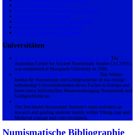
Royal Numismatic Society
Schweizerische Numismatische Gesellschaft
Società Numismatica Italiana
Societat Catalana d’Estudis Numismàtics
Société Française de Numismatique
Svenska Numismatiska Föreningen
Universitäten
Australian Centre for Ancient Numismatic Studies
The
Australian Centre for Ancient Numismatic Studies (ACANS)
was established at Macquarie University in 1999.
Institut für Numismatik der Universität Wien
Das Wiener
Institut für Numismatik und Geld­geschichte ist das einzige
selbständige Universitätsinstitut die­ses Fa­ches in Europa und
bietet einen Individuellen Masterstudiengang Numismatik und
Geldgeschichte an.
Numismatiska forskningsgruppen vid Stockholms Universitet
The Stockholm Numismatic Institute’s main activities are
research and guiding students mainly within Viking-Age and
Medieval coinage and coin circulation.
Numismatische Bibliographie