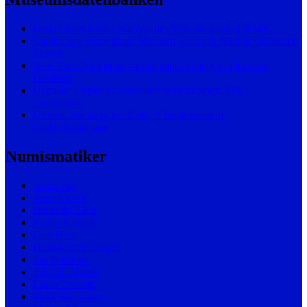
Berlin: Interaktiver Katalog des Münzkabinetts (IKMK)
Cambridge: Fitzwilliam Museum, Coins & Medals Collection
Search
New York: American Numismatic Society, Collections
Database
Uppsala: Uppsala universitets myntkabinett, Sök i
samlingarna
Utrecht: Stichting het Geld- + Bankmuseum,
Collectiedatabase
Numismatiker
Arent Pol
Arne Kirsch
Benedikt Zäch
François Velde
Gert Hatz
Hans-Ulrich Geiger
Jan Pelsdonk
John H. Munro
Lucia Travaini
Mark Blackburn